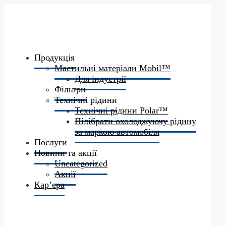
Продукція
Мастильні матеріали Mobil™
Для індустрії
Фільтри
Технічні рідини
Технічні рідини Polar™
Підібрати охолоджуючу рідину
за маркою автомобіля
Послуги
Новини та акції
Uncategorized
Акції
Кар’єра