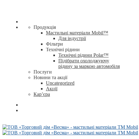
Продукція
Мастильні матеріали Mobil™
Для індустрії
Фільтри
Технічні рідини
Технічні рідини Polar™
Підібрати охолоджуючу
рідину за маркою автомобіля
Послуги
Новини та акції
Uncategorized
Акції
Кар’єра