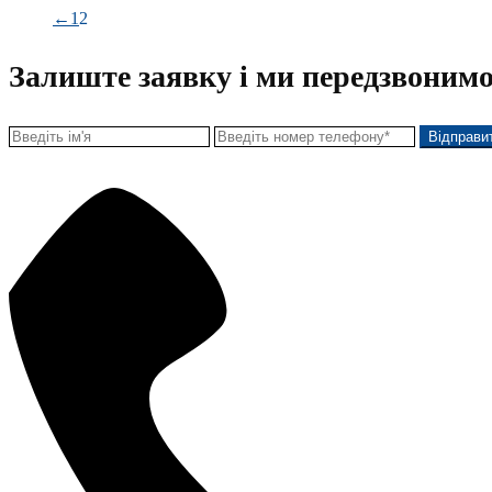
←
1
2
Залиште заявку і ми передзвонимо
Відправи