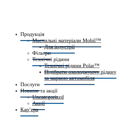
Продукція
Мастильні матеріали Mobil™
Для індустрії
Фільтри
Технічні рідини
Технічні рідини Polar™
Підібрати охолоджуючу рідину
за маркою автомобіля
Послуги
Новини та акції
Uncategorized
Акції
Кар’єра