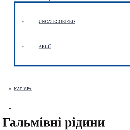
UNCATEGORIZED
АКЦІЇ
КАР’ЄРА
Гальмівні рідини