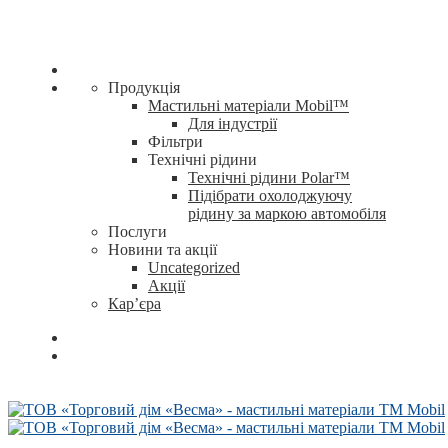
Продукція
Мастильні матеріали Mobil™
Для індустрії
Фільтри
Технічні рідини
Технічні рідини Polar™
Підібрати охолоджуючу
рідину за маркою автомобіля
Послуги
Новини та акції
Uncategorized
Акції
Кар’єра