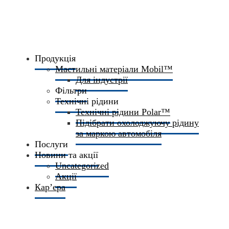
Продукція
Мастильні матеріали Mobil™
Для індустрії
Фільтри
Технічні рідини
Технічні рідини Polar™
Підібрати охолоджуючу рідину
за маркою автомобіля
Послуги
Новини та акції
Uncategorized
Акції
Кар’єра