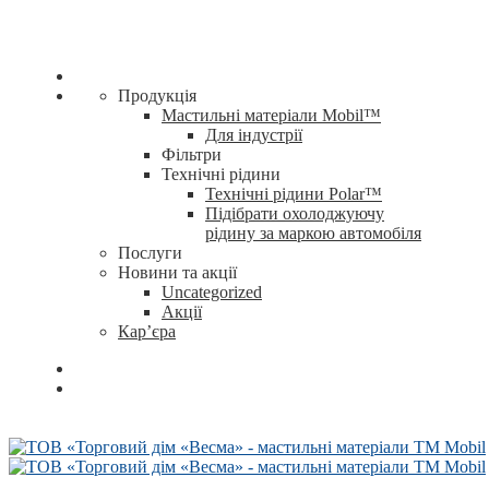
Продукція
Мастильні матеріали Mobil™
Для індустрії
Фільтри
Технічні рідини
Технічні рідини Polar™
Підібрати охолоджуючу
рідину за маркою автомобіля
Послуги
Новини та акції
Uncategorized
Акції
Кар’єра