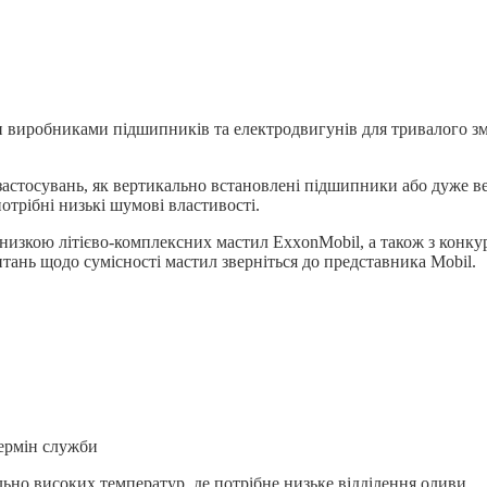
 виробниками підшипників та електродвигунів для тривалого з
застосувань, як вертикально встановлені підшипники або дуже 
отрібні низькі шумові властивості.
низкою літієво-комплексних мастил ExxonMobil, а також з конк
нь щодо сумісності мастил зверніться до представника Mobil.
термін служби
ьно високих температур, де потрібне низьке відділення оливи