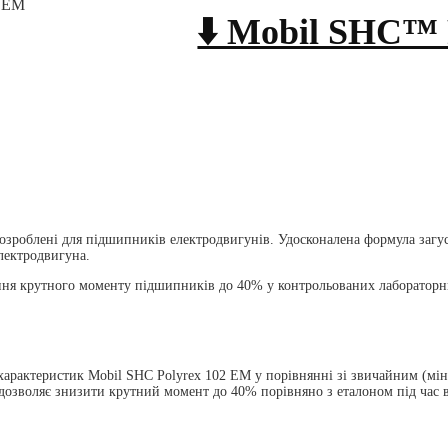
x EM
⬇️ Mobil SHC™
зроблені для підшипників електродвигунів. Удосконалена формула загус
лектродвигуна.
ня крутного моменту підшипників до 40% у контрольованих лабораторн
арактеристик Mobil SHC Polyrex 102 EM у порівнянні зі звичайним (мін
дозволяє знизити крутний момент до 40% порівняно з еталоном під час