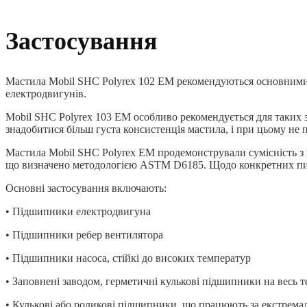
Застосування
Мастила Mobil SHC Polyrex 102 EM рекомендуються основними
електродвигунів.
Mobil SHC Polyrex 103 EM особливо рекомендується для таких 
знадобитися більш густа консистенція мастила, і при цьому не п
Мастила Mobil SHC Polyrex EM продемонстрували сумісність з 
що визначено методологією ASTM D6185. Щодо конкретних пита
Основні застосування включають:
• Підшипники електродвигуна
• Підшипники ребер вентилятора
• Підшипники насоса, стійкі до високих температур
• Заповнені заводом, герметичні кулькові підшипники на весь 
• Кулькові або роликові підшипники, що працюють за екстремал