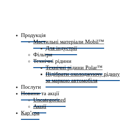
Продукція
Мастильні матеріали Mobil™
Для індустрії
Фільтри
Технічні рідини
Технічні рідини Polar™
Підібрати охолоджуючу рідину
за маркою автомобіля
Послуги
Новини та акції
Uncategorized
Акції
Кар’єра