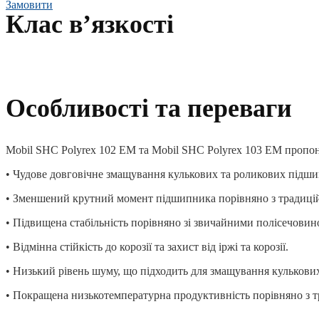
Замовити
Клас вʼязкості
Особливості та переваги
Mobil SHC Polyrex 102 EM та Mobil SHC Polyrex 103 EM пропон
• Чудове довговічне змащування кулькових та роликових підши
• Зменшений крутний момент підшипника порівняно з традиц
• Підвищена стабільність порівняно зі звичайними полісечови
• Відмінна стійкість до корозії та захист від іржі та корозії.
• Низький рівень шуму, що підходить для змащування кулькови
• Покращена низькотемпературна продуктивність порівняно з