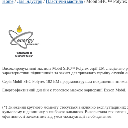
Home
/
Для індустрії
/
Пластичні мастила
/ Mobil SHC™ Polyre
Високопродуктивні мастила Mobil SHC™ Polyrex серії EM спеціально ро
характеристики підшипників та захист для тривалого терміну служби е
Серія Mobil SHC Polyrex 102 EM продемонструвала покращення знижен
Енергоефективний дизайн є торговою маркою корпорації Exxon Mobil.
(*) Зниження крутного моменту стосується виключно експлуатаційних х
кульковому підшипнику з глибокою канавкою. Використана технологія 
ефективності залежатиме від умов експлуатації та обладнання.