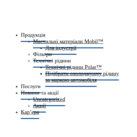
Продукція
Мастильні матеріали Mobil™
Для індустрії
Фільтри
Технічні рідини
Технічні рідини Polar™
Підібрати охолоджуючу рідину
за маркою автомобіля
Послуги
Новини та акції
Uncategorized
Акції
Кар’єра