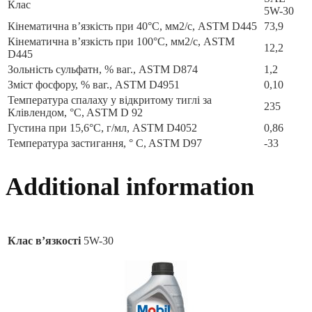
Клас
5W-30
Кінематична в’язкість при 40°C, мм2/с, ASTM D445
73,9
Кінематична в’язкість при 100°C, мм2/с, ASTM
12,2
D445
Зольність сульфатн, % ваг., ASTM D874
1,2
Зміст фосфору, % ваг., ASTM D4951
0,10
Температура спалаху у відкритому тиглі за
235
Клівлендом, °C, ASTM D 92
Густина при 15,6°C, г/мл, ASTM D4052
0,86
Температура застигання, ° C, ASTM D97
-33
Additional information
Клас в’язкості
5W-30