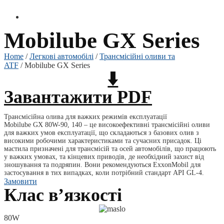
Mobilube GX Series
Home
/
Легкові автомобілі
/
Трансмісійні оливи та
ATF
/ Mobilube GX Series
⬇️
Завантажити PDF
Трансмісійна олива для важких режимів експлуатації
Mobilube GX 80W-90, 140 – це високоефективні трансмісійні оливи
для важких умов експлуатації, що складаються з базових олив з
високими робочими характеристиками та сучасних присадок. Ці
мастила призначені для трансмісій та осей автомобілів, що працюють
у важких умовах, та кінцевих приводів, де необхідний захист від
зношування та подряпин. Вони рекомендуються ExxonMobil для
застосування в тих випадках, коли потрібний стандарт API GL-4.
Замовити
Клас вʼязкості
80W