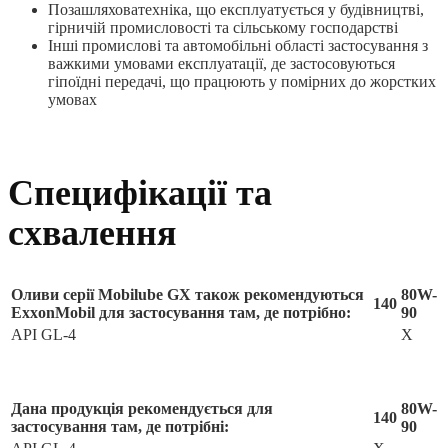
Позашляховатехніка, що експлуатується у будівництві,
гірничій промисловості та сільському господарстві
Інші промислові та автомобільні області застосування з
важкими умовами експлуатації, де застосовуються
гіпоїдні передачі, що працюють у помірних до жорстких
умовах
Специфікації та
схвалення
Оливи серії Mobilube GX також рекомендуються
80W-
140
ExxonMobil для застосування там, де потрібно:
90
API GL-4
X
Дана продукція рекомендується для
80W-
140
застосування там, де потрібні:
90