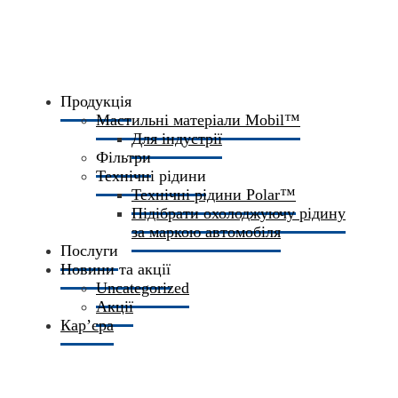
Продукція
Мастильні матеріали Mobil™
Для індустрії
Фільтри
Технічні рідини
Технічні рідини Polar™
Підібрати охолоджуючу рідину
за маркою автомобіля
Послуги
Новини та акції
Uncategorized
Акції
Кар’єра