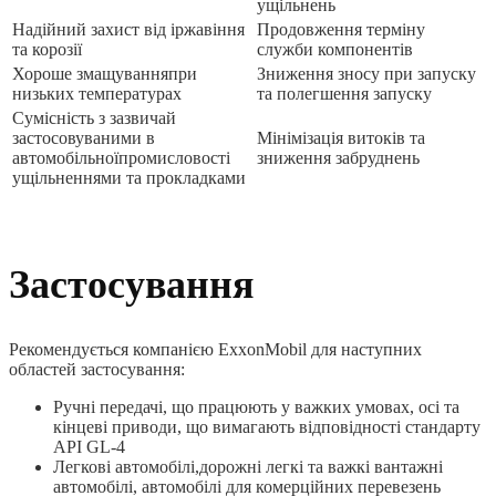
ущільнень
Надійний захист від іржавіння
Продовження терміну
та корозії
служби компонентів
Хороше змащуванняпри
Зниження зносу при запуску
низьких температурах
та полегшення запуску
Сумісність з зазвичай
застосовуваними в
Мінімізація витоків та
автомобільноїпромисловості
зниження забруднень
ущільненнями та прокладками
Застосування
Рекомендується компанією ExxonMobil для наступних
областей застосування:
Ручні передачі, що працюють у важких умовах, осі та
кінцеві приводи, що вимагають відповідності стандарту
API GL-4
Легкові автомобілі,дорожні легкі та важкі вантажні
автомобілі, автомобілі для комерційних перевезень