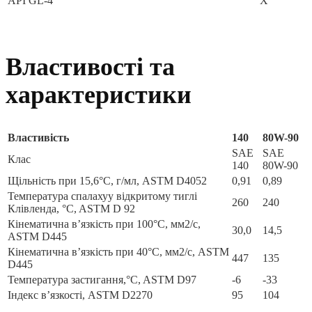
API GL-4
X
Властивості та
характеристики
Властивість
140
80W-90
SAE
SAE
Клас
140
80W-90
Щільність при 15,6°C, г/мл, ASTM D4052
0,91
0,89
Температура спалахуу відкритому тиглі
260
240
Клівленда, °C, ASTM D 92
Кінематична в’язкість при 100°C, мм2/с,
30,0
14,5
ASTM D445
Кінематична в’язкість при 40°C, мм2/с, ASTM
447
135
D445
Температура застигання,°C, ASTM D97
-6
-33
Індекс в’язкості, ASTM D2270
95
104