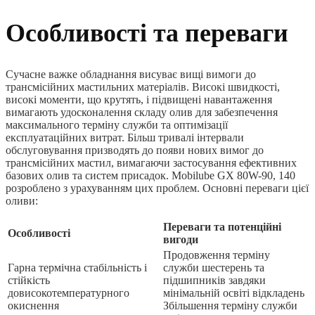
Особливості та переваги
Сучасне важке обладнання висуває вищі вимоги до
трансмісійних мастильних матеріалів. Високі швидкості,
високі моменти, що крутять, і підвищені навантаження
вимагають удосконалення складу олив для забезпечення
максимального терміну служби та оптимізації
експлуатаційних витрат. Більш тривалі інтервали
обслуговування призводять до появи нових вимог до
трансмісійних мастил, вимагаючи застосування ефективних
базових олив та систем присадок. Mobilube GX 80W-90, 140
розроблено з урахуванням цих проблем. Основні переваги цієї
оливи:
Переваги та потенційні
Особливості
вигоди
Продовження терміну
Гарна термічна стабільність і
служби шестерень та
стійкість
підшипників завдяки
довисокотемпературного
мінімальній освіті відкладень
окиснення
Збільшення терміну служби