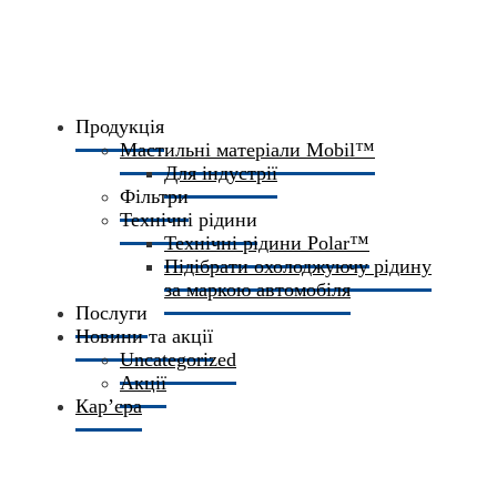
Продукція
Мастильні матеріали Mobil™
Для індустрії
Фільтри
Технічні рідини
Технічні рідини Polar™
Підібрати охолоджуючу рідину
за маркою автомобіля
Послуги
Новини та акції
Uncategorized
Акції
Кар’єра