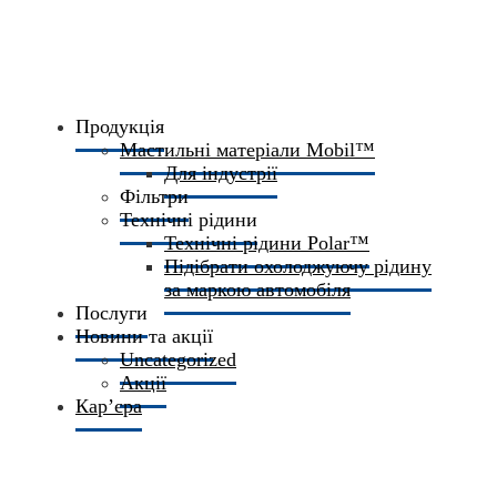
Продукція
Мастильні матеріали Mobil™
Для індустрії
Фільтри
Технічні рідини
Технічні рідини Polar™
Підібрати охолоджуючу рідину
за маркою автомобіля
Послуги
Новини та акції
Uncategorized
Акції
Кар’єра