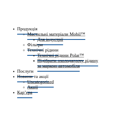
Продукція
Мастильні матеріали Mobil™
Для індустрії
Фільтри
Технічні рідини
Технічні рідини Polar™
Підібрати охолоджуючу рідину
за маркою автомобіля
Послуги
Новини та акції
Uncategorized
Акції
Кар’єра