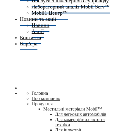
Послуги з інженерного супроводу
Лабораторний аналіз Mobil Serv™
Mobil1 Центр™​
Новини та акції
Новини
Акції
Контакти
Кар’єра
Головна
Про компанію
Продукція
Мастильні матеріали Mobil™
Для легкових автомобілів
Для комерційних авто та
техніки
Для індустрії