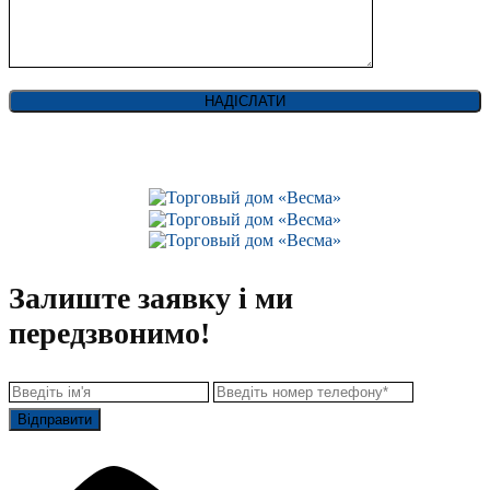
Mobil є торговою маркою Exxon Mobil Corporation і
використовується за
ліцензією ABC
Залиште заявку і ми
передзвонимо!
Відправити