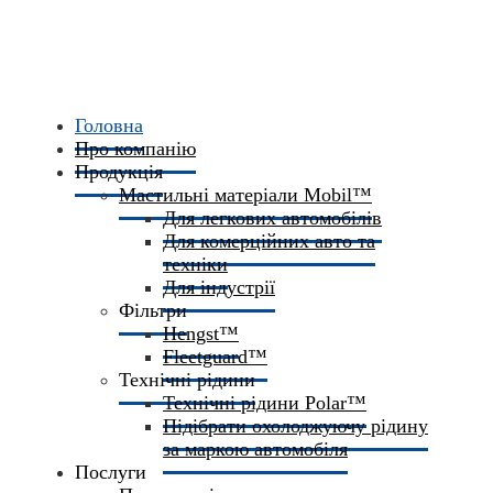
Головна
Про компанію
Продукція
Мастильні матеріали Mobil™
Для легкових автомобілів
Для комерційних авто та
техніки
Для індустрії
Фільтри
Hengst™
Fleetguard™
Технічні рідини
Технічні рідини Polar™
Підібрати охолоджуючу рідину
за маркою автомобіля
Послуги