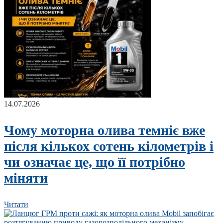
14.07.2026
Чому моторна олива темніє вже
після кількох сотень кілометрів і
чи означає це, що її потрібно
міняти
Читати