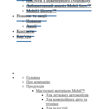
Послуги з інженерного супроводу
Лабораторний аналіз Mobil Serv™
Mobil1 Центр™​
Новини та акції
Новини
Акції
Контакти
Кар’єра
Головна
Про компанію
Продукція
Мастильні матеріали Mobil™
Для легкових автомобілів
Для комерційних авто та
техніки
Для індустрії