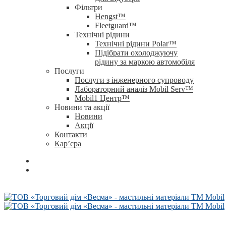
Фільтри
Hengst™
Fleetguard™
Технічні рідини
Технічні рідини Polar™
Підібрати охолоджуючу
рідину за маркою автомобіля
Послуги
Послуги з інженерного супроводу
Лабораторний аналіз Mobil Serv™
Mobil1 Центр™​
Новини та акції
Новини
Акції
Контакти
Кар’єра