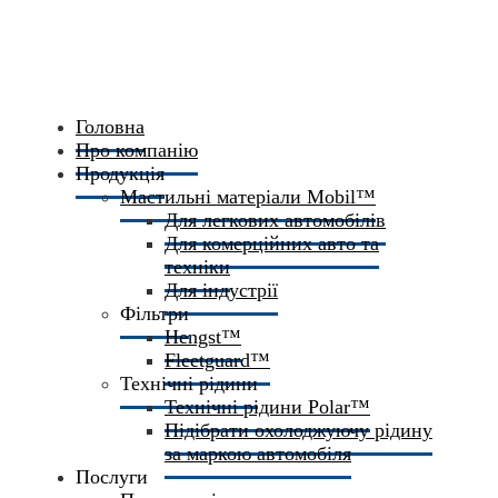
Головна
Про компанію
Продукція
Мастильні матеріали Mobil™
Для легкових автомобілів
Для комерційних авто та
техніки
Для індустрії
Фільтри
Hengst™
Fleetguard™
Технічні рідини
Технічні рідини Polar™
Підібрати охолоджуючу рідину
за маркою автомобіля
Послуги