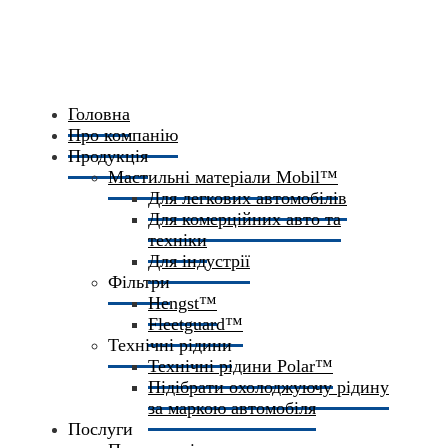
Головна
Про компанію
Продукція
Мастильні матеріали Mobil™
Для легкових автомобілів
Для комерційних авто та
техніки
Для індустрії
Фільтри
Hengst™
Fleetguard™
Технічні рідини
Технічні рідини Polar™
Підібрати охолоджуючу рідину
за маркою автомобіля
Послуги