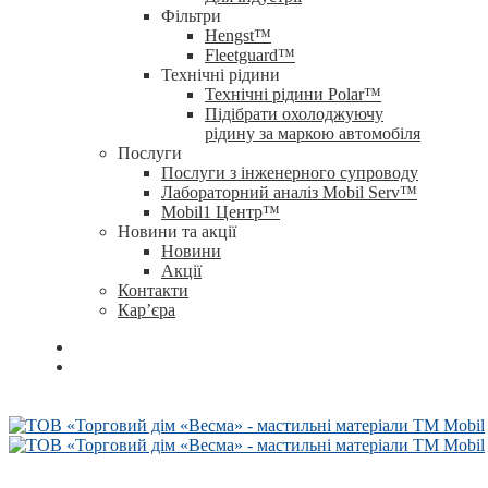
Фільтри
Hengst™
Fleetguard™
Технічні рідини
Технічні рідини Polar™
Підібрати охолоджуючу
рідину за маркою автомобіля
Послуги
Послуги з інженерного супроводу
Лабораторний аналіз Mobil Serv™
Mobil1 Центр™​
Новини та акції
Новини
Акції
Контакти
Кар’єра