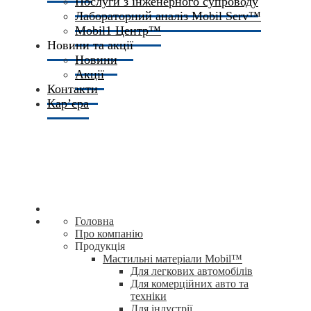
Послуги з інженерного супроводу
Лабораторний аналіз Mobil Serv™
Mobil1 Центр™​
Новини та акції
Новини
Акції
Контакти
Кар’єра
Головна
Про компанію
Продукція
Мастильні матеріали Mobil™
Для легкових автомобілів
Для комерційних авто та
техніки
Для індустрії