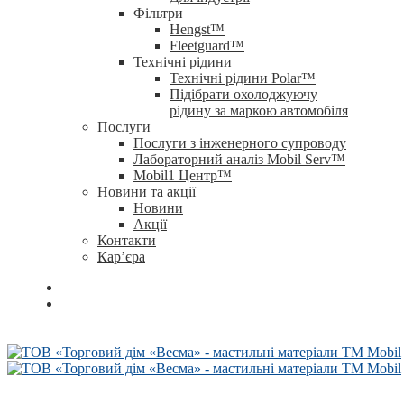
Фільтри
Hengst™
Fleetguard™
Технічні рідини
Технічні рідини Polar™
Підібрати охолоджуючу
рідину за маркою автомобіля
Послуги
Послуги з інженерного супроводу
Лабораторний аналіз Mobil Serv™
Mobil1 Центр™​
Новини та акції
Новини
Акції
Контакти
Кар’єра