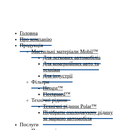
Головна
Про компанію
Продукція
Мастильні матеріали Mobil™
Для легкових автомобілів
Для комерційних авто та
техніки
Для індустрії
Фільтри
Hengst™
Fleetguard™
Технічні рідини
Технічні рідини Polar™
Підібрати охолоджуючу рідину
за маркою автомобіля
Послуги