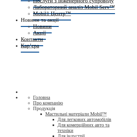
Послуги з інженерного супроводу
Лабораторний аналіз Mobil Serv™
Mobil1 Центр™​
Новини та акції
Новини
Акції
Контакти
Кар’єра
Головна
Про компанію
Продукція
Мастильні матеріали Mobil™
Для легкових автомобілів
Для комерційних авто та
техніки
Для індустрії