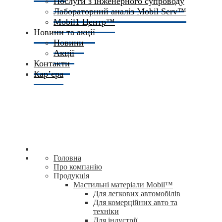
Послуги з інженерного супроводу
Лабораторний аналіз Mobil Serv™
Mobil1 Центр™​
Новини та акції
Новини
Акції
Контакти
Кар’єра
Головна
Про компанію
Продукція
Мастильні матеріали Mobil™
Для легкових автомобілів
Для комерційних авто та
техніки
Для індустрії