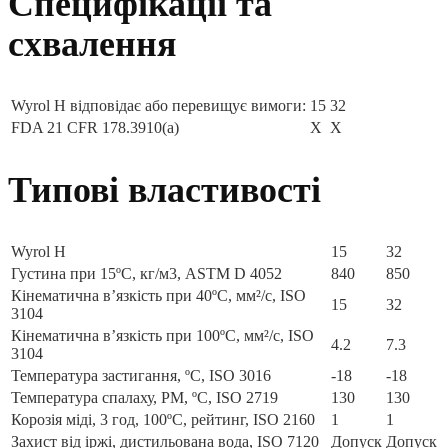
Специфікації та
схвалення
Wyrol H відповідає або перевищує вимоги:
15
32
FDA 21 CFR 178.3910(a)
Х
Х
Типові властивості
Wyrol H
15
32
Густина при 15ºC, кг/м3, ASTM D 4052
840
850
Кінематична в’язкість при 40ºC, мм²/с, ISO
15
32
3104
Кінематична в’язкість при 100ºC, мм²/с, ISO
4.2
7.3
3104
Температура застигання, ºC, ISO 3016
-18
-18
Температура спалаху, PM, ºC, ISO 2719
130
130
Корозія міді, 3 год, 100ºC, рейтинг, ISO 2160
1
1
Захист від іржі, дистильована вода, ISO 7120
Допуск
Допуск