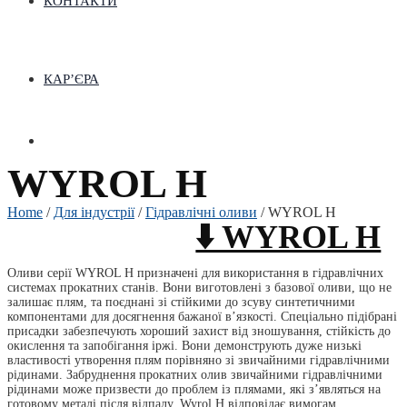
КОНТАКТИ
КАР’ЄРА
WYROL H
Home
/
Для індустрії
/
Гідравлічні оливи
/ WYROL H
⬇️ WYROL H
Оливи серії WYROL H призначені для використання в гідравлічних
системах прокатних станів. Вони виготовлені з базової оливи, що не
залишає плям, та поєднані зі стійкими до зсуву синтетичними
компонентами для досягнення бажаної в’язкості. Спеціально підібрані
присадки забезпечують хороший захист від зношування, стійкість до
окислення та запобігання іржі. Вони демонструють дуже низькі
властивості утворення плям порівняно зі звичайними гідравлічними
рідинами. Забруднення прокатних олив звичайними гідравлічними
рідинами може призвести до проблем із плямами, які з’являться на
готовому металі після відпалу. Wyrol H відповідає вимогам