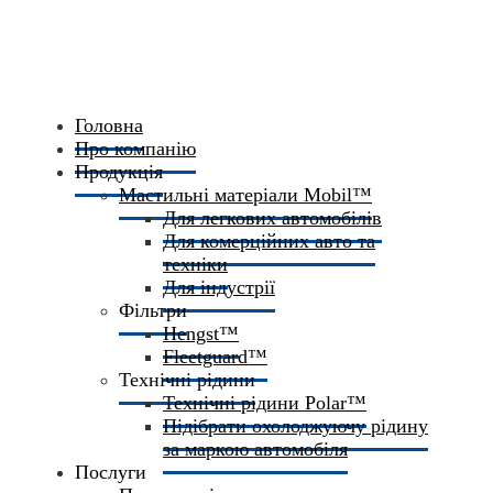
Головна
Про компанію
Продукція
Мастильні матеріали Mobil™
Для легкових автомобілів
Для комерційних авто та
техніки
Для індустрії
Фільтри
Hengst™
Fleetguard™
Технічні рідини
Технічні рідини Polar™
Підібрати охолоджуючу рідину
за маркою автомобіля
Послуги