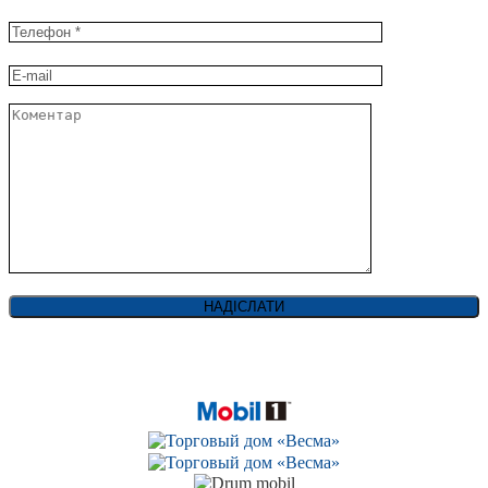
Mobil є торговою маркою Exxon Mobil Corporation і
використовується за
ліцензією ABC