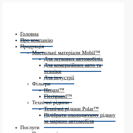
Головна
Про компанію
Продукція
Мастильні матеріали Mobil™
Для легкових автомобілів
Для комерційних авто та
техніки
Для індустрії
Фільтри
Hengst™
Fleetguard™
Технічні рідини
Технічні рідини Polar™
Підібрати охолоджуючу рідину
за маркою автомобіля
Послуги