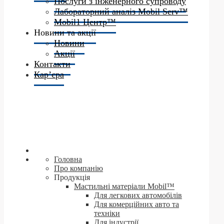
Послуги з інженерного супроводу
Лабораторний аналіз Mobil Serv™
Mobil1 Центр™​
Новини та акції
Новини
Акції
Контакти
Кар’єра
Головна
Про компанію
Продукція
Мастильні матеріали Mobil™
Для легкових автомобілів
Для комерційних авто та
техніки
Для індустрії