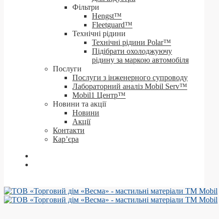
Фільтри
Hengst™
Fleetguard™
Технічні рідини
Технічні рідини Polar™
Підібрати охолоджуючу
рідину за маркою автомобіля
Послуги
Послуги з інженерного супроводу
Лабораторний аналіз Mobil Serv™
Mobil1 Центр™​
Новини та акції
Новини
Акції
Контакти
Кар’єра