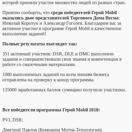
которой приняли участие множество людей из разных стран.
Приятно сообщить, что
среди победителей Герой Mobil
оказались двое представителей Торгового Дома Весма
:
Николай Коротун и Александр Гоголев. Благодарим вас за
активное участие в программе Герой Mobil и качественное
выполнение заданий!
Полные результаты выглядят так:
351 активный участник: DSR, DLE и DMC выполняли
задания и совершенствовали свои знания и компетенции в
работе со смазочными материалами.
1080 выполненных заданий по всем линиям бизнеса
отправлены на проверку к концу программы.
135000 заработанных баллов суммарно получили участники.
Все победители программы Герой Mobil 2018:
PVL DSR:
Дмитрий Павлов (Компания Мотор-Технология);