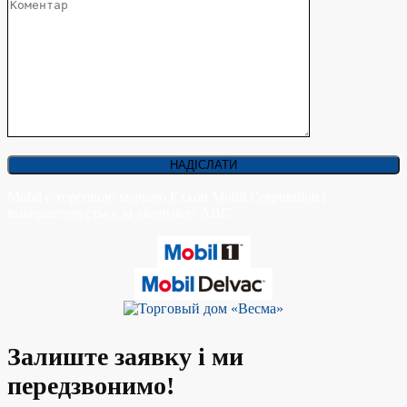
Mobil є торговою маркою Exxon Mobil Corporation і
використовується за
ліцензією ABC
Залиште заявку і ми
передзвонимо!