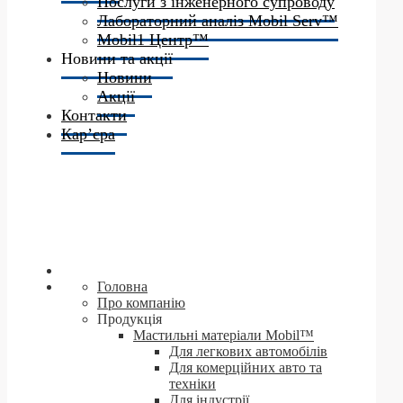
Послуги з інженерного супроводу
Лабораторний аналіз Mobil Serv™
Mobil1 Центр™​
Новини та акції
Новини
Акції
Контакти
Кар’єра
Головна
Про компанію
Продукція
Мастильні матеріали Mobil™
Для легкових автомобілів
Для комерційних авто та
техніки
Для індустрії