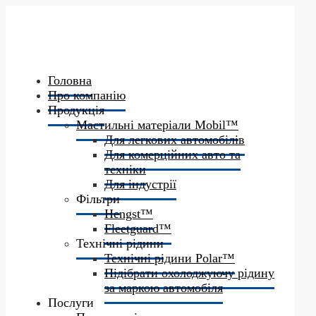
Головна
Про компанію
Продукція
Мастильні матеріали Mobil™
Для легкових автомобілів
Для комерційних авто та
техніки
Для індустрії
Фільтри
Hengst™
Fleetguard™
Технічні рідини
Технічні рідини Polar™
Підібрати охолоджуючу рідину
за маркою автомобіля
Послуги