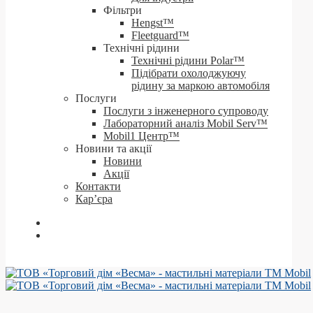
Фільтри
Hengst™
Fleetguard™
Технічні рідини
Технічні рідини Polar™
Підібрати охолоджуючу
рідину за маркою автомобіля
Послуги
Послуги з інженерного супроводу
Лабораторний аналіз Mobil Serv™
Mobil1 Центр™​
Новини та акції
Новини
Акції
Контакти
Кар’єра