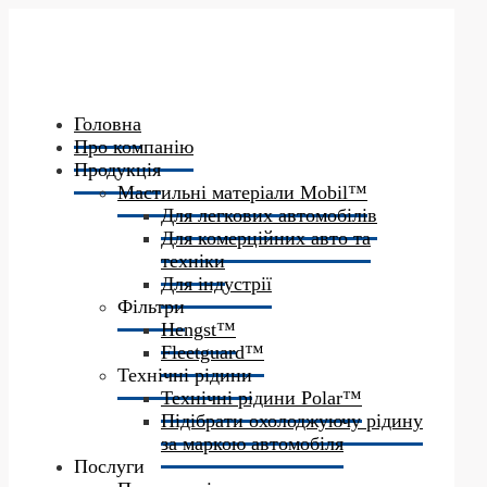
Головна
Про компанію
Продукція
Мастильні матеріали Mobil™
Для легкових автомобілів
Для комерційних авто та
техніки
Для індустрії
Фільтри
Hengst™
Fleetguard™
Технічні рідини
Технічні рідини Polar™
Підібрати охолоджуючу рідину
за маркою автомобіля
Послуги