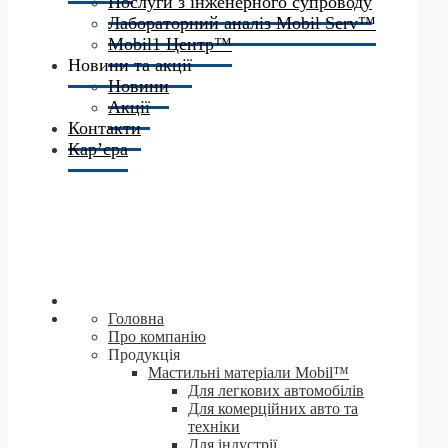
Послуги з інженерного супроводу
Лабораторний аналіз Mobil Serv™
Mobil1 Центр™​
Новини та акції
Новини
Акції
Контакти
Кар’єра
Головна
Про компанію
Продукція
Мастильні матеріали Mobil™
Для легкових автомобілів
Для комерційних авто та
техніки
Для індустрії