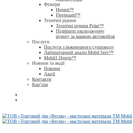
Фільтри
Hengst™
Fleetguard™
Технічні рідини
Технічні рідини Polar™
Підібрати охолоджуючу
рідину за маркою автомобіля
Послуги
Послуги з інженерного супроводу
Лабораторний аналіз Mobil Serv™
Mobil1 Центр™​
Новини та акції
Новини
Акції
Контакти
Кар’єра