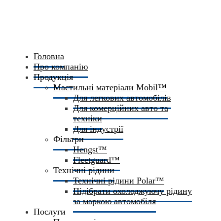
Головна
Про компанію
Продукція
Мастильні матеріали Mobil™
Для легкових автомобілів
Для комерційних авто та
техніки
Для індустрії
Фільтри
Hengst™
Fleetguard™
Технічні рідини
Технічні рідини Polar™
Підібрати охолоджуючу рідину
за маркою автомобіля
Послуги