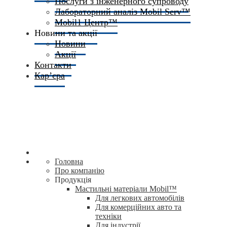
Послуги з інженерного супроводу
Лабораторний аналіз Mobil Serv™
Mobil1 Центр™​
Новини та акції
Новини
Акції
Контакти
Кар’єра
Головна
Про компанію
Продукція
Мастильні матеріали Mobil™
Для легкових автомобілів
Для комерційних авто та
техніки
Для індустрії